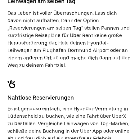
Leihwagen am selben Tag
zu
schließen.
Das Leben ist voller Überraschungen. Lass dich
davon nicht aufhalten. Dank der Option
„Reservierungen am selben Tag“ stellen Pannen und
kurzfristige Reisepläne für Uber Rent keine große
Herausforderung dar. Hole deinen Hyundai-
Leihwagen am Flughafen Dortmund Airport oder an
einem anderen Ort ab und mache dich dann auf den
Weg zu deinem Fahrtziel.
Nahtlose Reservierungen
Es ist genauso einfach, eine Hyundai-Vermietung in
Lüdenscheid zu buchen, wie eine Fahrt über UberX
zu bestellen. Vergleiche Leihwagen von Top-Marken,
schließe deine Buchung in der Uber App oder
online
ab und freu dich auf ein stressfreies Erlebnis.