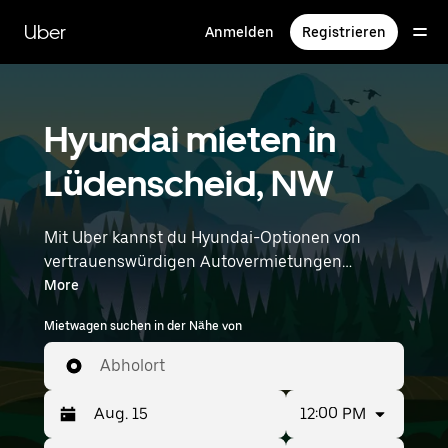
Direkt
zum
Uber
Anmelden
Registrieren
Hauptinhalt
Hyundai mieten in
Lüdenscheid, NW
Mit Uber kannst du Hyundai-Optionen von
vertrauenswürdigen Autovermietungen
durchstöbern. Finde den richtigen Leihwagen
More
von Hyundai für Besorgungen, Roadtrips oder
Mietwagen suchen in der Nähe von
tägliche Fahrten. Egal, ob du Preis, Größe oder
Stil priorisierst: Hier findest du Optionen, die
Abholort
deinen Wünschen entsprechen. Gib deine Zeit-
und Standortangaben (z. B. Dortmund Airport)
12:00 PM
ein, um Hyundai-Vermietungen in deiner Nähe