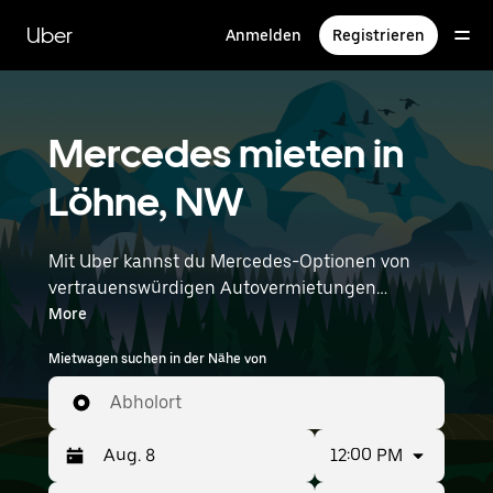
Direkt
zum
Uber
Anmelden
Registrieren
Hauptinhalt
Mercedes mieten in
Löhne, NW
Mit Uber kannst du Mercedes-Optionen von
vertrauenswürdigen Autovermietungen
durchstöbern. Finde den richtigen Leihwagen
More
von Mercedes für Besorgungen, Roadtrips oder
Mietwagen suchen in der Nähe von
tägliche Fahrten. Egal, ob du Preis, Größe oder
Stil priorisierst: Hier findest du Optionen, die
Abholort
deinen Wünschen entsprechen. Gib deine Zeit-
und Standortangaben (z. B. Paderborn
12:00 PM
Lippstadt Airport) ein, um Mercedes-