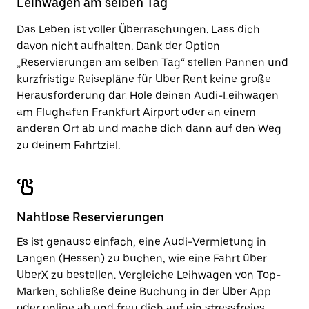
Leihwagen am selben Tag
zu
schließen.
Das Leben ist voller Überraschungen. Lass dich
davon nicht aufhalten. Dank der Option
„Reservierungen am selben Tag“ stellen Pannen und
kurzfristige Reisepläne für Uber Rent keine große
Herausforderung dar. Hole deinen Audi-Leihwagen
am Flughafen Frankfurt Airport oder an einem
anderen Ort ab und mache dich dann auf den Weg
zu deinem Fahrtziel.
Nahtlose Reservierungen
Es ist genauso einfach, eine Audi-Vermietung in
Langen (Hessen) zu buchen, wie eine Fahrt über
UberX zu bestellen. Vergleiche Leihwagen von Top-
Marken, schließe deine Buchung in der Uber App
oder
online
ab und freu dich auf ein stressfreies