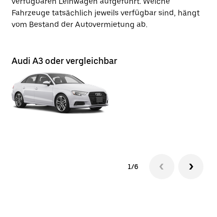
verfügbaren Leihwagen aufgeführt. Welche
Fahrzeuge tatsächlich jeweils verfügbar sind, hängt
vom Bestand der Autovermietung ab.
Audi A3 oder vergleichbar
Au
1/6