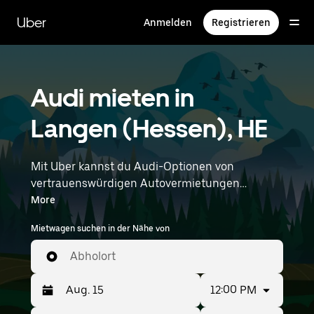
Direkt
zum
Uber
Anmelden
Registrieren
Hauptinhalt
Audi mieten in
Langen (Hessen), HE
Mit Uber kannst du Audi-Optionen von
vertrauenswürdigen Autovermietungen
durchstöbern. Finde den richtigen Leihwagen
More
von Audi für Besorgungen, Roadtrips oder
Mietwagen suchen in der Nähe von
tägliche Fahrten. Egal, ob du Preis, Größe oder
Stil priorisierst: Hier findest du Optionen, die
Abholort
deinen Wünschen entsprechen. Gib deine Zeit-
und Standortangaben (z. B. Frankfurt Airport)
12:00 PM
ein, um Audi-Vermietungen in deiner Nähe zu