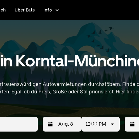
ich
Uber Eats
Info
in Korntal-Münchi
rtrauenswürdigen Autovermietungen durchstöbern. Finde d
en. Egal, ob du Preis, Größe oder Stil priorisierst: Hier fi
nd Standortangaben (z. B. Stuttgart Airport) ein, um BMW-Vermietu
12:00 PM