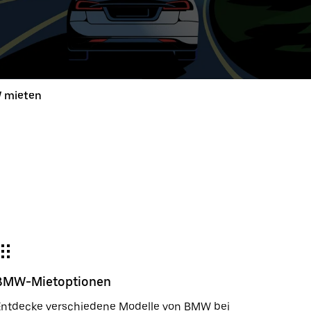
e
wählter
um:
 mieten
der
gieren
m
wählen.
e
e-
der
BMW-Mietoptionen
ßen.
Entdecke verschiedene Modelle von BMW bei