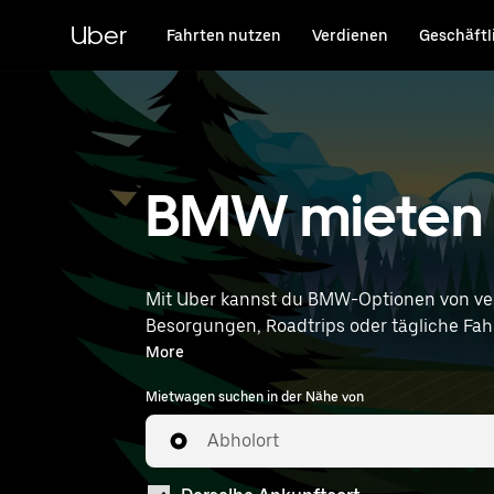
Direkt
zum
Uber
Fahrten nutzen
Verdienen
Geschäftl
Hauptinhalt
BMW mieten 
Mit Uber kannst du BMW-Optionen von ve
Besorgungen, Roadtrips oder tägliche Fahrt
entsprechen. Gib deine Zeit- u
More
Mietwagen suchen in der Nähe von
Abholort