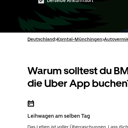
Derselbe Ankunftsort
Deutschland
>
Korntal-Münchingen
>
Autovermi
Warum solltest du 
die Uber App buchen
Leihwagen am selben Tag
Das Leben ist voller Überraschungen. Lass dic