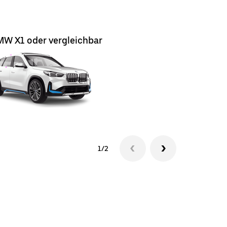
W X1 oder vergleichbar
BMW X3 o
1/2