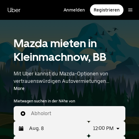
Direkt
zum
Uber
Anmelden
Registrieren
Hauptinhalt
Mazda mieten in
Kleinmachnow, BB
Mit Uber kannst du Mazda-Optionen von
vertrauenswürdigen Autovermietungen
durchstöbern. Finde den richtigen Leihwagen
More
von Mazda für Besorgungen, Roadtrips oder
Mietwagen suchen in der Nähe von
tägliche Fahrten. Egal, ob du Preis, Größe oder
Stil priorisierst: Hier findest du Optionen, die
Abholort
deinen Wünschen entsprechen. Gib deine Zeit-
und Standortangaben (z. B. Berlin Brandenburg
12:00 PM
Airport) ein, um Mazda-Vermietungen in deiner