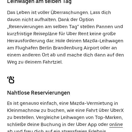
Leihwagen am selben Tag
zu
schließen.
Das Leben ist voller Überraschungen. Lass dich
davon nicht aufhalten. Dank der Option
„Reservierungen am selben Tag“ stellen Pannen und
kurzfristige Reisepläne für Uber Rent keine große
Herausforderung dar. Hole deinen Mazda-Leihwagen
am Flughafen Berlin Brandenburg Airport oder an
einem anderen Ort ab und mache dich dann auf den
Weg zu deinem Fahrtziel.
Nahtlose Reservierungen
Es ist genauso einfach, eine Mazda-Vermietung in
Kleinmachnow zu buchen, wie eine Fahrt über UberX
zu bestellen. Vergleiche Leihwagen von Top-Marken,
schließe deine Buchung in der Uber App oder
online
ab und freu dich auf ein stressfreies Erlebnis.