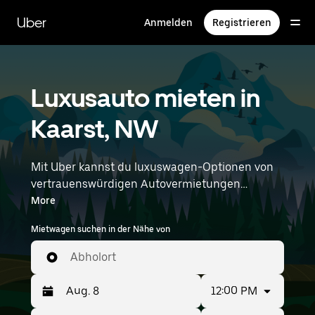
Direkt
zum
Uber
Anmelden
Registrieren
Hauptinhalt
Luxusauto mieten in
Kaarst, NW
Mit Uber kannst du luxuswagen-Optionen von
vertrauenswürdigen Autovermietungen
durchstöbern. Egal, ob du zu einem Meeting
More
oder einem Abend in der Stadt unterwegs bist:
Mietwagen suchen in der Nähe von
Mit Premium-Fahrzeugen, wie Luxus-, Sport-
und exotischen Autos, bist du stilvoll
Abholort
unterwegs. Gib deine Zeit- und
Standortangaben (z. B. Düsseldorf Airport) ein,
12:00 PM
um luxuswagen-Vermietungen in deiner Nähe