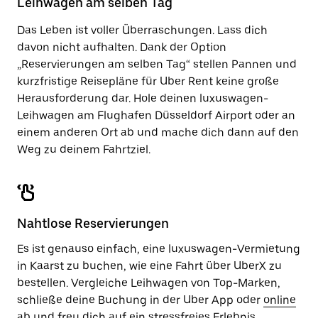
Leihwagen am selben Tag
zu
schließen.
Das Leben ist voller Überraschungen. Lass dich
davon nicht aufhalten. Dank der Option
„Reservierungen am selben Tag“ stellen Pannen und
kurzfristige Reisepläne für Uber Rent keine große
Herausforderung dar. Hole deinen luxuswagen-
Leihwagen am Flughafen Düsseldorf Airport oder an
einem anderen Ort ab und mache dich dann auf den
Weg zu deinem Fahrtziel.
Nahtlose Reservierungen
Es ist genauso einfach, eine luxuswagen-Vermietung
in Kaarst zu buchen, wie eine Fahrt über UberX zu
bestellen. Vergleiche Leihwagen von Top-Marken,
schließe deine Buchung in der Uber App oder
online
ab und freu dich auf ein stressfreies Erlebnis.