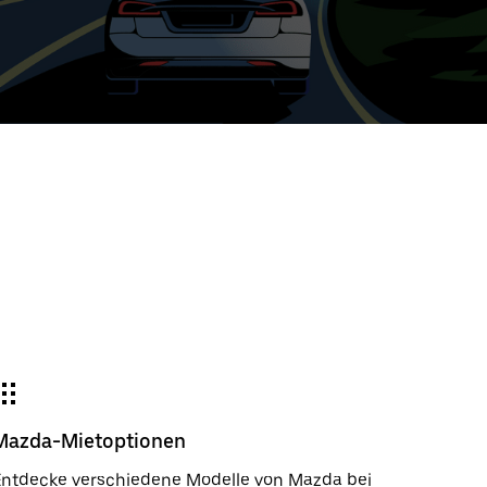
e
wählter
um:
der
gieren
m
wählen.
e
e-
der
Mazda-Mietoptionen
ßen.
Entdecke verschiedene Modelle von Mazda bei