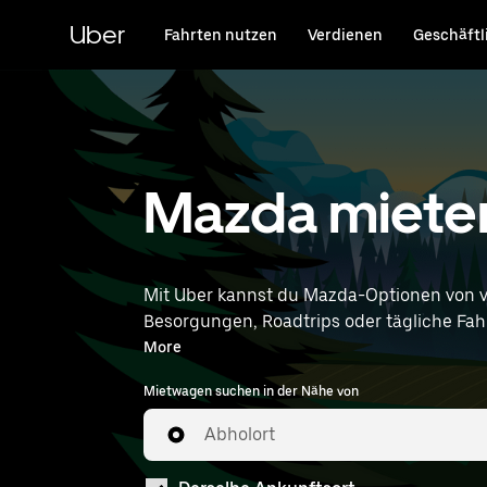
Direkt
zum
Uber
Fahrten nutzen
Verdienen
Geschäftl
Hauptinhalt
Mazda mieten
Mit Uber kannst du Mazda-Optionen von 
Besorgungen, Roadtrips oder tägliche Fahrt
entsprechen. Gib deine Zeit- u
More
Mietwagen suchen in der Nähe von
Abholort