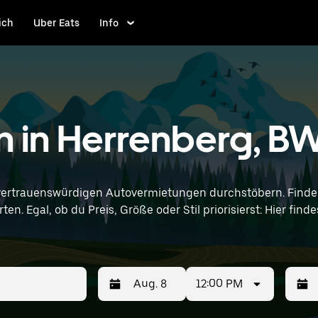
ich
Uber Eats
Info
 in Herrenberg, B
vertrauenswürdigen Autovermietungen durchstöbern. Finde 
en. Egal, ob du Preis, Größe oder Stil priorisierst: Hier fi
nd Standortangaben (z. B. Stuttgart Airport) ein, um Mazda-Vermie
12:00 PM