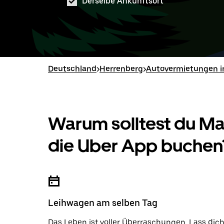
Derselbe Ankunftsort
Deutschland
>
Herrenberg
>
Autovermietungen i
Warum solltest du M
die Uber App buchen
Leihwagen am selben Tag
Das Leben ist voller Überraschungen. Lass dic