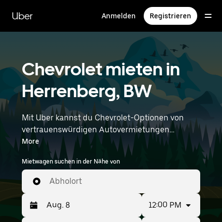
Direkt
zum
Uber
Anmelden
Registrieren
Hauptinhalt
Chevrolet mieten in
Herrenberg, BW
Mit Uber kannst du Chevrolet-Optionen von
vertrauenswürdigen Autovermietungen
durchstöbern. Finde den richtigen Leihwagen
More
von Chevrolet für Besorgungen, Roadtrips oder
Mietwagen suchen in der Nähe von
tägliche Fahrten. Egal, ob du Preis, Größe oder
Stil priorisierst: Hier findest du Optionen, die
Abholort
deinen Wünschen entsprechen. Gib deine Zeit-
und Standortangaben (z. B. Stuttgart Airport)
12:00 PM
ein, um Chevrolet-Vermietungen in deiner