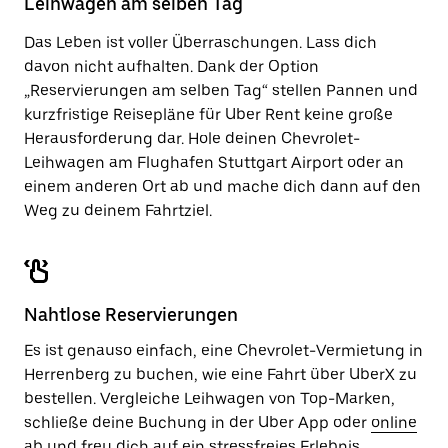
Leihwagen am selben Tag
zu
schließen.
Das Leben ist voller Überraschungen. Lass dich
davon nicht aufhalten. Dank der Option
„Reservierungen am selben Tag“ stellen Pannen und
kurzfristige Reisepläne für Uber Rent keine große
Herausforderung dar. Hole deinen Chevrolet-
Leihwagen am Flughafen Stuttgart Airport oder an
einem anderen Ort ab und mache dich dann auf den
Weg zu deinem Fahrtziel.
Nahtlose Reservierungen
Es ist genauso einfach, eine Chevrolet-Vermietung in
Herrenberg zu buchen, wie eine Fahrt über UberX zu
bestellen. Vergleiche Leihwagen von Top-Marken,
schließe deine Buchung in der Uber App oder
online
ab und freu dich auf ein stressfreies Erlebnis.