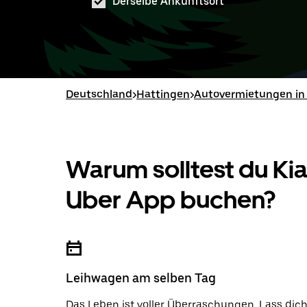
Derselbe Ankunftsort
Deutschland
>
Hattingen
>
Autovermietungen in
Warum solltest du Ki
Uber App buchen?
Leihwagen am selben Tag
Das Leben ist voller Überraschungen. Lass dic