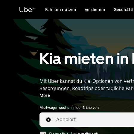
Direkt
zum
Uber
Fahrten nutzen
Verdienen
Geschäftl
Hauptinhalt
Kia mieten in
Mit Uber kannst du Kia-Optionen von ver
Besorgungen, Roadtrips oder tägliche Fahrt
entsprechen. Gib deine Zeit- un
More
Mietwagen suchen in der Nähe von
Abholort