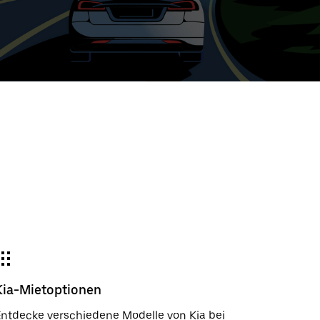
e
wählter
um:
der
gieren
m
wählen.
e
e-
der
Kia-Mietoptionen
ßen.
ntdecke verschiedene Modelle von Kia bei