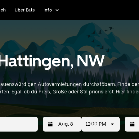
ich
Uber Eats
Info
 Hattingen, NW
trauenswürdigen Autovermietungen durchstöbern. Finde den 
en. Egal, ob du Preis, Größe oder Stil priorisierst: Hier fi
d Standortangaben (z. B. Düsseldorf Airport) ein, um Kia-Vermietu
12:00 PM