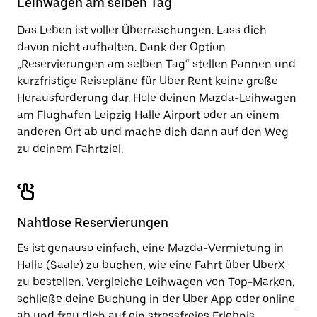
Leihwagen am selben Tag
zu
schließen.
Das Leben ist voller Überraschungen. Lass dich
davon nicht aufhalten. Dank der Option
„Reservierungen am selben Tag“ stellen Pannen und
kurzfristige Reisepläne für Uber Rent keine große
Herausforderung dar. Hole deinen Mazda-Leihwagen
am Flughafen Leipzig Halle Airport oder an einem
anderen Ort ab und mache dich dann auf den Weg
zu deinem Fahrtziel.
Nahtlose Reservierungen
Es ist genauso einfach, eine Mazda-Vermietung in
Halle (Saale) zu buchen, wie eine Fahrt über UberX
zu bestellen. Vergleiche Leihwagen von Top-Marken,
schließe deine Buchung in der Uber App oder
online
ab und freu dich auf ein stressfreies Erlebnis.