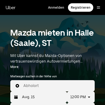
Direkt
zum
Uber
Anmelden
Registrieren
Hauptinhalt
Mazda mieten in Halle
(Saale), ST
Mit Uber kannst du Mazda-Optionen von
vertrauenswürdigen Autovermietungen
durchstöbern. Finde den richtigen Leihwagen
More
von Mazda für Besorgungen, Roadtrips oder
Mietwagen suchen in der Nähe von
tägliche Fahrten. Egal, ob du Preis, Größe oder
Stil priorisierst: Hier findest du Optionen, die
Abholort
deinen Wünschen entsprechen. Gib deine Zeit-
und Standortangaben (z. B. Leipzig Halle
12:00 PM
Airport) ein, um Mazda-Vermietungen in deiner