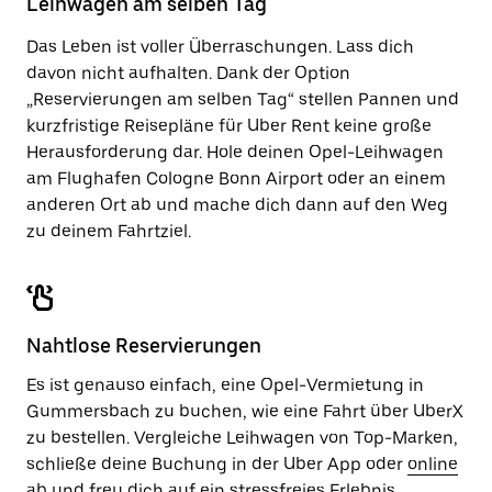
Leihwagen am selben Tag
zu
schließen.
Das Leben ist voller Überraschungen. Lass dich
davon nicht aufhalten. Dank der Option
„Reservierungen am selben Tag“ stellen Pannen und
kurzfristige Reisepläne für Uber Rent keine große
Herausforderung dar. Hole deinen Opel-Leihwagen
am Flughafen Cologne Bonn Airport oder an einem
anderen Ort ab und mache dich dann auf den Weg
zu deinem Fahrtziel.
Nahtlose Reservierungen
Es ist genauso einfach, eine Opel-Vermietung in
Gummersbach zu buchen, wie eine Fahrt über UberX
zu bestellen. Vergleiche Leihwagen von Top-Marken,
schließe deine Buchung in der Uber App oder
online
ab und freu dich auf ein stressfreies Erlebnis.