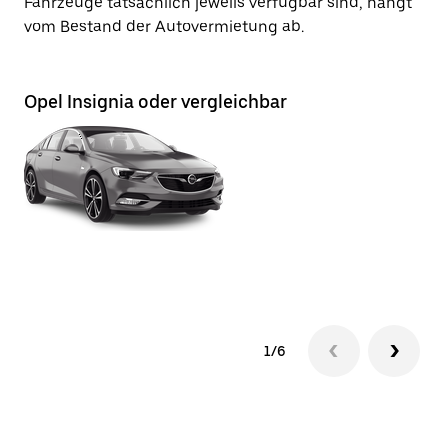
Fahrzeuge tatsächlich jeweils verfügbar sind, hängt
vom Bestand der Autovermietung ab.
Opel Insignia oder vergleichbar
Op
1/6