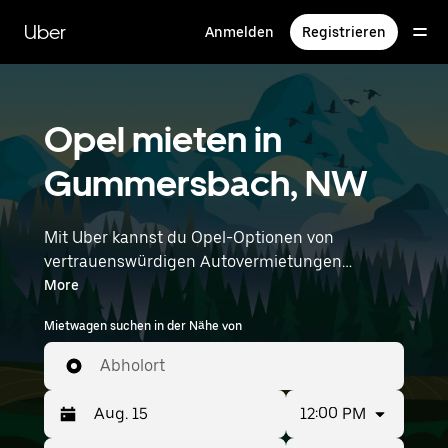
Direkt
zum
Uber
Anmelden
Registrieren
Hauptinhalt
Opel mieten in
Gummersbach, NW
Mit Uber kannst du Opel-Optionen von
vertrauenswürdigen Autovermietungen
durchstöbern. Finde den richtigen Leihwagen
More
von Opel für Besorgungen, Roadtrips oder
Mietwagen suchen in der Nähe von
tägliche Fahrten. Egal, ob du Preis, Größe oder
Stil priorisierst: Hier findest du Optionen, die
Abholort
deinen Wünschen entsprechen. Gib deine Zeit-
und Standortangaben (z. B. Cologne Bonn
12:00 PM
Airport) ein, um Opel-Vermietungen in deiner