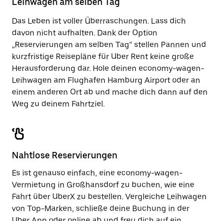
Leihwagen am selben Tag
zu
schließen.
Das Leben ist voller Überraschungen. Lass dich
davon nicht aufhalten. Dank der Option
„Reservierungen am selben Tag“ stellen Pannen und
kurzfristige Reisepläne für Uber Rent keine große
Herausforderung dar. Hole deinen economy-wagen-
Leihwagen am Flughafen Hamburg Airport oder an
einem anderen Ort ab und mache dich dann auf den
Weg zu deinem Fahrtziel.
Nahtlose Reservierungen
Es ist genauso einfach, eine economy-wagen-
Vermietung in Großhansdorf zu buchen, wie eine
Fahrt über UberX zu bestellen. Vergleiche Leihwagen
von Top-Marken, schließe deine Buchung in der
Uber App oder
online
ab und freu dich auf ein