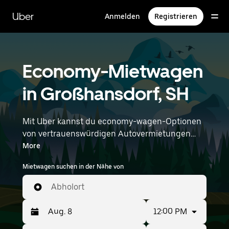
Direkt
zum
Uber
Anmelden
Registrieren
Hauptinhalt
Economy-Mietwagen
in Großhansdorf, SH
Mit Uber kannst du economy-wagen-Optionen
von vertrauenswürdigen Autovermietungen
durchstöbern. Economy-Wagen sind eine
More
budgetfreundliche Mietoption – ideal für kurze
Mietwagen suchen in der Nähe von
Ausflüge und alltägliche Besorgungen. Gib
deine Zeit- und Standortangaben (z. B.
Abholort
Hamburg Airport) ein, um economy-wagen-
Vermietungen in deiner Nähe zu finden.
12:00 PM