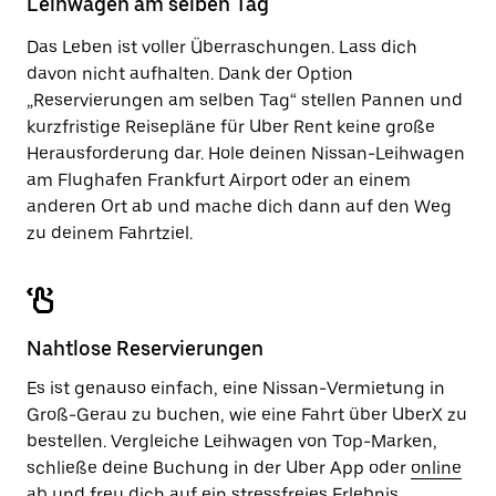
Leihwagen am selben Tag
zu
schließen.
Das Leben ist voller Überraschungen. Lass dich
davon nicht aufhalten. Dank der Option
„Reservierungen am selben Tag“ stellen Pannen und
kurzfristige Reisepläne für Uber Rent keine große
Herausforderung dar. Hole deinen Nissan-Leihwagen
am Flughafen Frankfurt Airport oder an einem
anderen Ort ab und mache dich dann auf den Weg
zu deinem Fahrtziel.
Nahtlose Reservierungen
Es ist genauso einfach, eine Nissan-Vermietung in
Groß-Gerau zu buchen, wie eine Fahrt über UberX zu
bestellen. Vergleiche Leihwagen von Top-Marken,
schließe deine Buchung in der Uber App oder
online
ab und freu dich auf ein stressfreies Erlebnis.