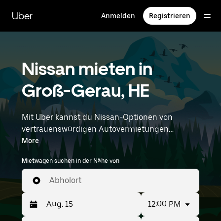
Direkt
zum
Uber
Anmelden
Registrieren
Hauptinhalt
Nissan mieten in
Groß-Gerau, HE
Mit Uber kannst du Nissan-Optionen von
vertrauenswürdigen Autovermietungen
durchstöbern. Finde den richtigen Leihwagen
More
von Nissan für Besorgungen, Roadtrips oder
Mietwagen suchen in der Nähe von
tägliche Fahrten. Egal, ob du Preis, Größe oder
Stil priorisierst: Hier findest du Optionen, die
Abholort
deinen Wünschen entsprechen. Gib deine Zeit-
und Standortangaben (z. B. Frankfurt Airport)
12:00 PM
ein, um Nissan-Vermietungen in deiner Nähe