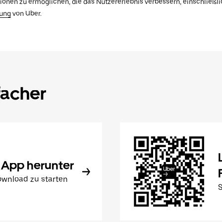
tionen zu ermöglichen, die das Nutzererlebnis verbessern, einschließ
rung
von Uber.
facher
 App herunter
wnload zu starten