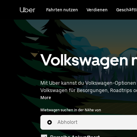
Direkt
zum
Uber
Fahrten nutzen
Verdienen
Geschäftl
Hauptinhalt
Volkswagen m
Mit Uber kannst du Volkswagen-Optionen
Volkswagen für Besorgungen, Roadtrips oder
Wünschen entsprechen. Gib deine Zeit- und Standortangaben (z. B. Berlin Brandenburg Airport) ein, um Volkswagen-Vermietungen in deiner
More
Nähe zu finden.
Mietwagen suchen in der Nähe von
Abholort