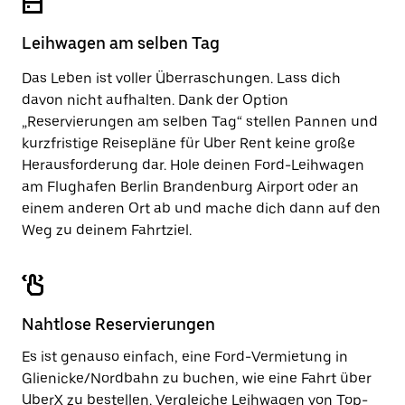
um
zu
den
schließen.
Kalender
Leihwagen am selben Tag
zu
schließen.
Das Leben ist voller Überraschungen. Lass dich
davon nicht aufhalten. Dank der Option
„Reservierungen am selben Tag“ stellen Pannen und
kurzfristige Reisepläne für Uber Rent keine große
Herausforderung dar. Hole deinen Ford-Leihwagen
am Flughafen Berlin Brandenburg Airport oder an
einem anderen Ort ab und mache dich dann auf den
Weg zu deinem Fahrtziel.
Nahtlose Reservierungen
Es ist genauso einfach, eine Ford-Vermietung in
Glienicke/Nordbahn zu buchen, wie eine Fahrt über
UberX zu bestellen. Vergleiche Leihwagen von Top-