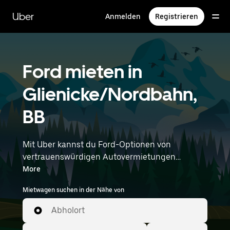
Direkt
zum
Uber
Anmelden
Registrieren
Hauptinhalt
Ford mieten in
Glienicke/Nordbahn,
BB
Mit Uber kannst du Ford-Optionen von
vertrauenswürdigen Autovermietungen
durchstöbern. Finde den richtigen Leihwagen
More
von Ford für Besorgungen, Roadtrips oder
Mietwagen suchen in der Nähe von
tägliche Fahrten. Egal, ob du Preis, Größe oder
Stil priorisierst: Hier findest du Optionen, die
Abholort
deinen Wünschen entsprechen. Gib deine Zeit-