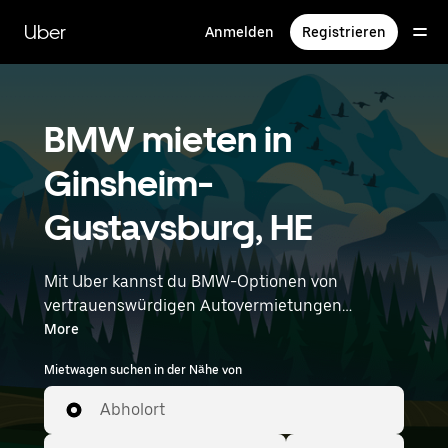
Direkt
zum
Uber
Anmelden
Registrieren
Hauptinhalt
BMW mieten in
Ginsheim-
Gustavsburg, HE
Mit Uber kannst du BMW-Optionen von
vertrauenswürdigen Autovermietungen
durchstöbern. Finde den richtigen Leihwagen
More
von BMW für Besorgungen, Roadtrips oder
Mietwagen suchen in der Nähe von
tägliche Fahrten. Egal, ob du Preis, Größe oder
Stil priorisierst: Hier findest du Optionen, die
Abholort
deinen Wünschen entsprechen. Gib deine Zeit-