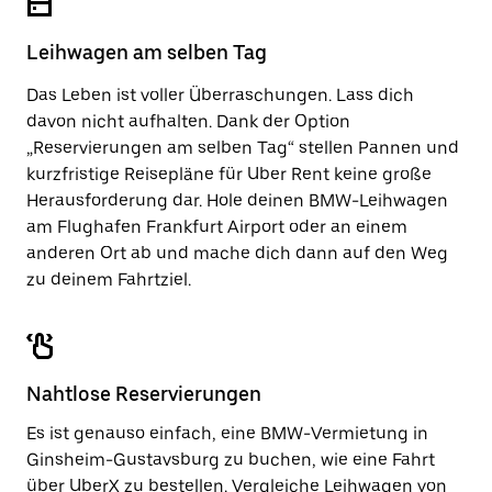
um
zu
den
schließen.
Kalender
Leihwagen am selben Tag
zu
schließen.
Das Leben ist voller Überraschungen. Lass dich
davon nicht aufhalten. Dank der Option
„Reservierungen am selben Tag“ stellen Pannen und
kurzfristige Reisepläne für Uber Rent keine große
Herausforderung dar. Hole deinen BMW-Leihwagen
am Flughafen Frankfurt Airport oder an einem
anderen Ort ab und mache dich dann auf den Weg
zu deinem Fahrtziel.
Nahtlose Reservierungen
Es ist genauso einfach, eine BMW-Vermietung in
Ginsheim-Gustavsburg zu buchen, wie eine Fahrt
über UberX zu bestellen. Vergleiche Leihwagen von