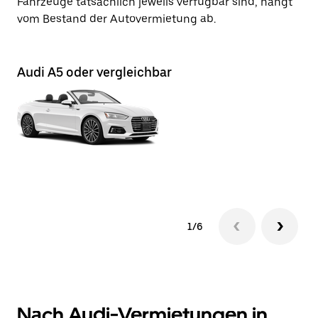
Fahrzeuge tatsächlich jeweils verfügbar sind, hängt
vom Bestand der Autovermietung ab.
Audi A5 oder vergleichbar
Au
1/6
Nach Audi-Vermietungen in