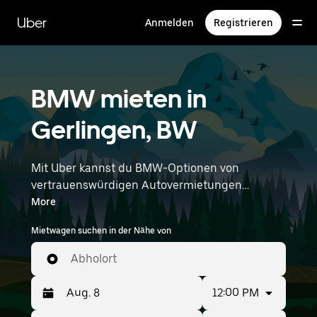
Direkt
zum
Uber
Anmelden
Registrieren
Hauptinhalt
BMW mieten in
Gerlingen, BW
Mit Uber kannst du BMW-Optionen von
vertrauenswürdigen Autovermietungen
durchstöbern. Finde den richtigen Leihwagen
More
von BMW für Besorgungen, Roadtrips oder
Mietwagen suchen in der Nähe von
tägliche Fahrten. Egal, ob du Preis, Größe oder
Stil priorisierst: Hier findest du Optionen, die
Abholort
deinen Wünschen entsprechen. Gib deine Zeit-
und Standortangaben (z. B. Stuttgart Airport)
12:00 PM
ein, um BMW-Vermietungen in deiner Nähe zu