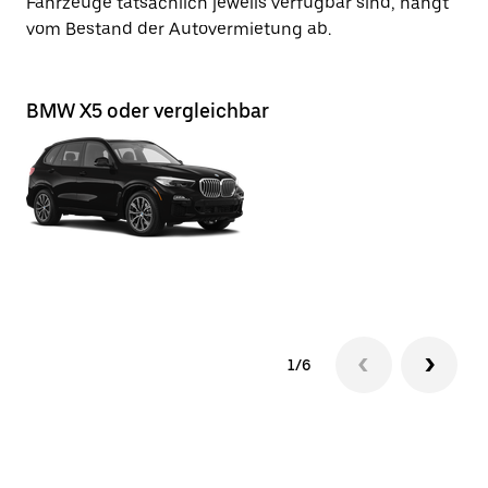
Fahrzeuge tatsächlich jeweils verfügbar sind, hängt
vom Bestand der Autovermietung ab.
BMW X5 oder vergleichbar
BM
1/6