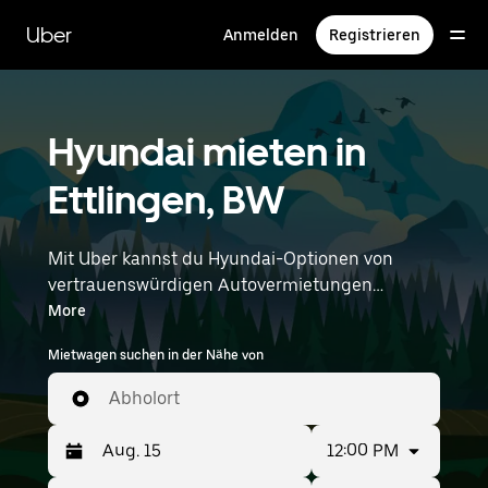
Direkt
zum
Uber
Anmelden
Registrieren
Hauptinhalt
Hyundai mieten in
Ettlingen, BW
Mit Uber kannst du Hyundai-Optionen von
vertrauenswürdigen Autovermietungen
durchstöbern. Finde den richtigen Leihwagen
More
von Hyundai für Besorgungen, Roadtrips oder
Mietwagen suchen in der Nähe von
tägliche Fahrten. Egal, ob du Preis, Größe oder
Stil priorisierst: Hier findest du Optionen, die
Abholort
deinen Wünschen entsprechen. Gib deine Zeit-
und Standortangaben (z. B. Karlsruhe Baden
12:00 PM
Baden Airport) ein, um Hyundai-Vermietungen