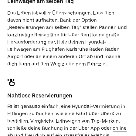
Leihwagen am selben Tag
zu
schließen.
Das Leben ist voller Überraschungen. Lass dich
davon nicht aufhalten. Dank der Option
„Reservierungen am selben Tag“ stellen Pannen und
kurzfristige Reisepläne für Uber Rent keine große
Herausforderung dar. Hole deinen Hyundai-
Leihwagen am Flughafen Karlsruhe Baden Baden
Airport oder an einem anderen Ort ab und mache
dich dann auf den Weg zu deinem Fahrtziel.
Nahtlose Reservierungen
Es ist genauso einfach, eine Hyundai-Vermietung in
Ettlingen zu buchen, wie eine Fahrt über UberX zu
bestellen. Vergleiche Leihwagen von Top-Marken,
schließe deine Buchung in der Uber App oder
online
ab und freu dich auf ein stressfreies Erlebnis.