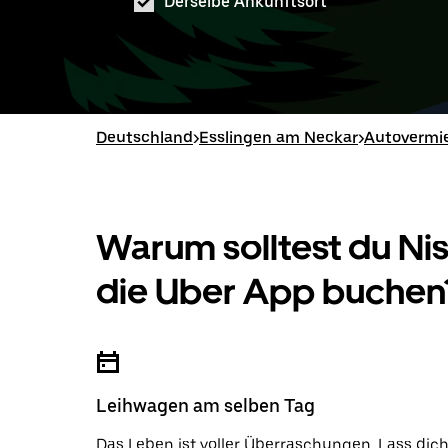
Derselbe Ankunftsort
Deutschland
>
Esslingen am Neckar
>
Autovermie
Warum solltest du N
die Uber App buchen
Leihwagen am selben Tag
Das Leben ist voller Überraschungen. Lass dic