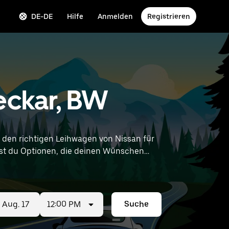
DE-DE
Hilfe
Anmelden
Registrieren
eckar, BW
den richtigen Leihwagen von Nissan für
ndest du Optionen, die deinen Wünschen
tungen in deiner Nähe zu finden.
12:00 PM
Suche