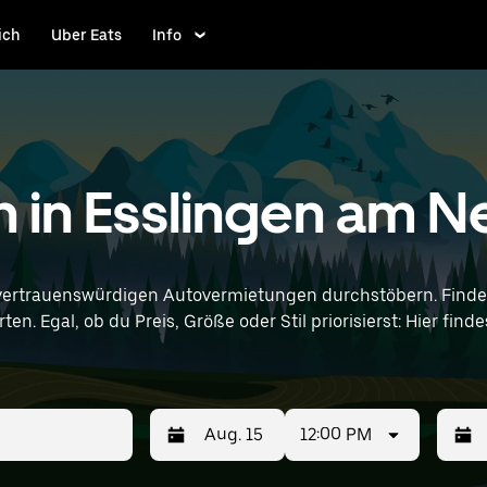
ich
Uber Eats
Info
n in Esslingen am N
vertrauenswürdigen Autovermietungen durchstöbern. Finde 
en. Egal, ob du Preis, Größe oder Stil priorisierst: Hier fi
d Standortangaben (z. B. Stuttgart Airport) ein, um Nissan-Vermie
12:00 PM