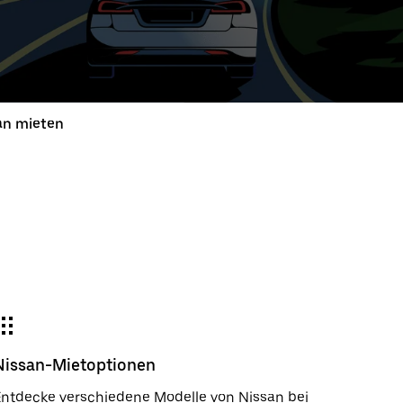
e
wählter
um:
an mieten
der
gieren
m
wählen.
e
e-
der
Nissan-Mietoptionen
ßen.
ntdecke verschiedene Modelle von Nissan bei