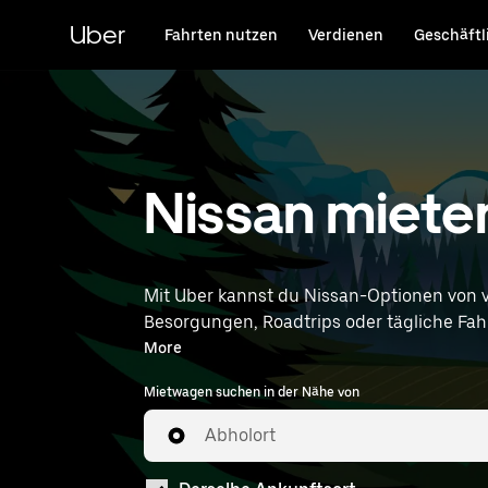
Direkt
zum
Uber
Fahrten nutzen
Verdienen
Geschäftl
Hauptinhalt
Nissan miete
Mit Uber kannst du Nissan-Optionen von 
Besorgungen, Roadtrips oder tägliche Fahrt
entsprechen. Gib deine Zeit- un
More
Mietwagen suchen in der Nähe von
Abholort