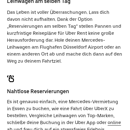
Leihwagen am selben Tag
zu
schließen.
Das Leben ist voller Überraschungen. Lass dich
davon nicht aufhalten. Dank der Option
„Reservierungen am selben Tag“ stellen Pannen und
kurzfristige Reisepläne für Uber Rent keine große
Herausforderung dar. Hole deinen Mercedes-
Leihwagen am Flughafen Düsseldorf Airport oder an
einem anderen Ort ab und mache dich dann auf den
Weg zu deinem Fahrtziel.
Nahtlose Reservierungen
Es ist genauso einfach, eine Mercedes-Vermietung
in Essen zu buchen, wie eine Fahrt über UberX zu
bestellen. Vergleiche Leihwagen von Top-Marken,
schließe deine Buchung in der Uber App oder
online
ab und freu dich auf ein stressfreies Erlebnis.