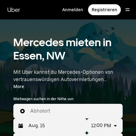
Direkt
zum
Uber
Anmelden
Registrieren
Hauptinhalt
Mercedes mieten in
Essen, NW
Mit Uber kannst du Mercedes-Optionen von
vertrauenswürdigen Autovermietungen
durchstöbern. Finde den richtigen Leihwagen
More
von Mercedes für Besorgungen, Roadtrips oder
Mietwagen suchen in der Nähe von
tägliche Fahrten. Egal, ob du Preis, Größe oder
Stil priorisierst: Hier findest du Optionen, die
Abholort
deinen Wünschen entsprechen. Gib deine Zeit-
und Standortangaben (z. B. Düsseldorf Airport)
12:00 PM
ein, um Mercedes-Vermietungen in deiner