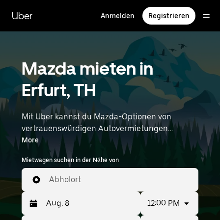
Direkt
zum
Uber
Anmelden
Registrieren
Hauptinhalt
Mazda mieten in
Erfurt, TH
Mit Uber kannst du Mazda-Optionen von
vertrauenswürdigen Autovermietungen
durchstöbern. Finde den richtigen Leihwagen
More
von Mazda für Besorgungen, Roadtrips oder
Mietwagen suchen in der Nähe von
tägliche Fahrten. Egal, ob du Preis, Größe oder
Stil priorisierst: Hier findest du Optionen, die
Abholort
deinen Wünschen entsprechen. Gib deine Zeit-
und Standortangaben (z. B. Leipzig Halle
12:00 PM
Airport) ein, um Mazda-Vermietungen in deiner