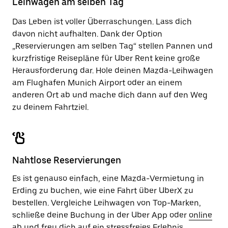
Leihwagen am selben Tag
zu
schließen.
Das Leben ist voller Überraschungen. Lass dich
davon nicht aufhalten. Dank der Option
„Reservierungen am selben Tag“ stellen Pannen und
kurzfristige Reisepläne für Uber Rent keine große
Herausforderung dar. Hole deinen Mazda-Leihwagen
am Flughafen Munich Airport oder an einem
anderen Ort ab und mache dich dann auf den Weg
zu deinem Fahrtziel.
Nahtlose Reservierungen
Es ist genauso einfach, eine Mazda-Vermietung in
Erding zu buchen, wie eine Fahrt über UberX zu
bestellen. Vergleiche Leihwagen von Top-Marken,
schließe deine Buchung in der Uber App oder
online
ab und freu dich auf ein stressfreies Erlebnis.