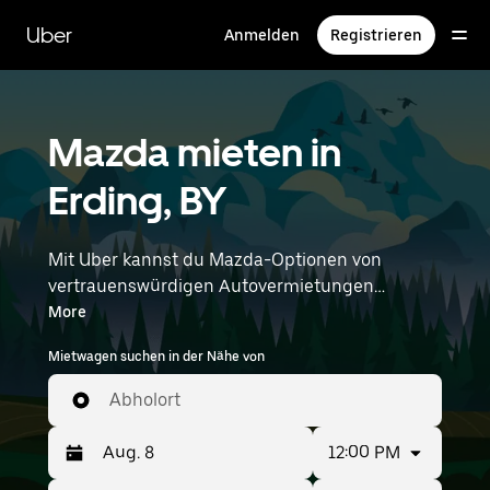
Direkt
zum
Uber
Anmelden
Registrieren
Hauptinhalt
Mazda mieten in
Erding, BY
Mit Uber kannst du Mazda-Optionen von
vertrauenswürdigen Autovermietungen
durchstöbern. Finde den richtigen Leihwagen
More
von Mazda für Besorgungen, Roadtrips oder
Mietwagen suchen in der Nähe von
tägliche Fahrten. Egal, ob du Preis, Größe oder
Stil priorisierst: Hier findest du Optionen, die
Abholort
deinen Wünschen entsprechen. Gib deine Zeit-
und Standortangaben (z. B. Munich Airport) ein,
12:00 PM
um Mazda-Vermietungen in deiner Nähe zu