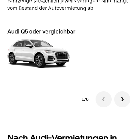
Fahrzeuge tatsächlich jeweils verfügbar sind, hängt
vom Bestand der Autovermietung ab.
Audi Q5 oder vergleichbar
Au
1/6
Nach Audi-Vermietungen in