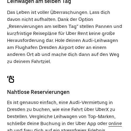
Leihwagen am selben Tag
zu
schließen.
Das Leben ist voller Überraschungen. Lass dich
davon nicht aufhalten. Dank der Option
„Reservierungen am selben Tag“ stellen Pannen und
kurzfristige Reisepläne für Uber Rent keine große
Herausforderung dar. Hole deinen Audi-Leihwagen
am Flughafen Dresden Airport oder an einem
anderen Ort ab und mache dich dann auf den Weg
zu deinem Fahrtziel.
Nahtlose Reservierungen
Es ist genauso einfach, eine Audi-Vermietung in
Dresden zu buchen, wie eine Fahrt über UberX zu
bestellen. Vergleiche Leihwagen von Top-Marken,
schließe deine Buchung in der Uber App oder
online
ab und freu dich auf ein stressfreies Erlebnis.