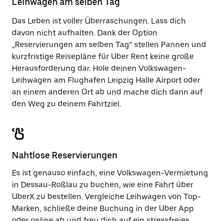
Leihwagen am selben Tag
zu
schließen.
Das Leben ist voller Überraschungen. Lass dich
davon nicht aufhalten. Dank der Option
„Reservierungen am selben Tag“ stellen Pannen und
kurzfristige Reisepläne für Uber Rent keine große
Herausforderung dar. Hole deinen Volkswagen-
Leihwagen am Flughafen Leipzig Halle Airport oder
an einem anderen Ort ab und mache dich dann auf
den Weg zu deinem Fahrtziel.
Nahtlose Reservierungen
Es ist genauso einfach, eine Volkswagen-Vermietung
in Dessau-Roßlau zu buchen, wie eine Fahrt über
UberX zu bestellen. Vergleiche Leihwagen von Top-
Marken, schließe deine Buchung in der Uber App
oder
online
ab und freu dich auf ein stressfreies