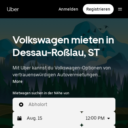
Direkt
zum
Uber
Anmelden
Registrieren
Hauptinhalt
Volkswagen mieten in
Dessau-Roßlau, ST
Mit Uber kannst du Volkswagen-Optionen von
vertrauenswürdigen Autovermietungen
durchstöbern. Finde den richtigen Leihwagen
More
von Volkswagen für Besorgungen, Roadtrips
Mietwagen suchen in der Nähe von
oder tägliche Fahrten. Egal, ob du Preis, Größe
oder Stil priorisierst: Hier findest du Optionen,
Abholort
die deinen Wünschen entsprechen. Gib deine
Zeit- und Standortangaben (z. B. Leipzig Halle
12:00 PM
Airport) ein, um Volkswagen-Vermietungen in