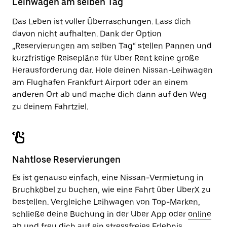
Leihwagen am selben Tag
zu
schließen.
Das Leben ist voller Überraschungen. Lass dich
davon nicht aufhalten. Dank der Option
„Reservierungen am selben Tag“ stellen Pannen und
kurzfristige Reisepläne für Uber Rent keine große
Herausforderung dar. Hole deinen Nissan-Leihwagen
am Flughafen Frankfurt Airport oder an einem
anderen Ort ab und mache dich dann auf den Weg
zu deinem Fahrtziel.
Nahtlose Reservierungen
Es ist genauso einfach, eine Nissan-Vermietung in
Bruchköbel zu buchen, wie eine Fahrt über UberX zu
bestellen. Vergleiche Leihwagen von Top-Marken,
schließe deine Buchung in der Uber App oder
online
ab und freu dich auf ein stressfreies Erlebnis.