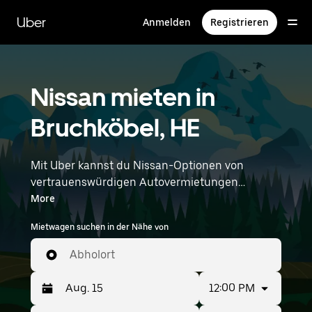
Direkt
zum
Uber
Anmelden
Registrieren
Hauptinhalt
Nissan mieten in
Bruchköbel, HE
Mit Uber kannst du Nissan-Optionen von
vertrauenswürdigen Autovermietungen
durchstöbern. Finde den richtigen Leihwagen
More
von Nissan für Besorgungen, Roadtrips oder
Mietwagen suchen in der Nähe von
tägliche Fahrten. Egal, ob du Preis, Größe oder
Stil priorisierst: Hier findest du Optionen, die
Abholort
deinen Wünschen entsprechen. Gib deine Zeit-
und Standortangaben (z. B. Frankfurt Airport)
12:00 PM
ein, um Nissan-Vermietungen in deiner Nähe