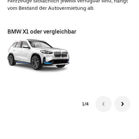
Fahrzeuge tatsächlich jeweils verfügbar sind, hängt
vom Bestand der Autovermietung ab.
BMW X1 oder vergleichbar
BM
1/4