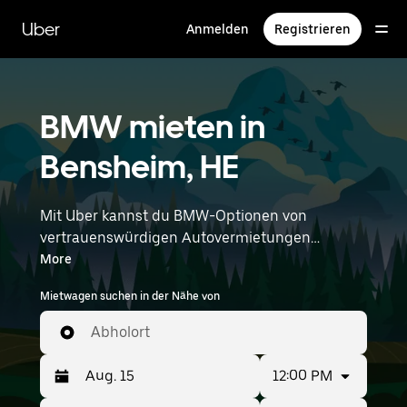
Direkt
zum
Uber
Anmelden
Registrieren
Hauptinhalt
BMW mieten in
Bensheim, HE
Mit Uber kannst du BMW-Optionen von
vertrauenswürdigen Autovermietungen
durchstöbern. Finde den richtigen Leihwagen
More
von BMW für Besorgungen, Roadtrips oder
Mietwagen suchen in der Nähe von
tägliche Fahrten. Egal, ob du Preis, Größe oder
Stil priorisierst: Hier findest du Optionen, die
Abholort
deinen Wünschen entsprechen. Gib deine Zeit-
und Standortangaben (z. B. Frankfurt Airport)
12:00 PM
ein, um BMW-Vermietungen in deiner Nähe zu