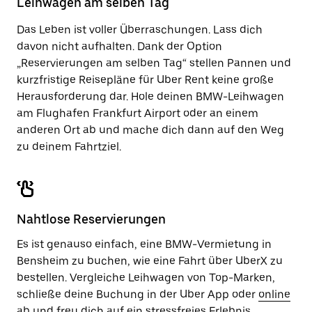
Leihwagen am selben Tag
zu
schließen.
Das Leben ist voller Überraschungen. Lass dich
davon nicht aufhalten. Dank der Option
„Reservierungen am selben Tag“ stellen Pannen und
kurzfristige Reisepläne für Uber Rent keine große
Herausforderung dar. Hole deinen BMW-Leihwagen
am Flughafen Frankfurt Airport oder an einem
anderen Ort ab und mache dich dann auf den Weg
zu deinem Fahrtziel.
Nahtlose Reservierungen
Es ist genauso einfach, eine BMW-Vermietung in
Bensheim zu buchen, wie eine Fahrt über UberX zu
bestellen. Vergleiche Leihwagen von Top-Marken,
schließe deine Buchung in der Uber App oder
online
ab und freu dich auf ein stressfreies Erlebnis.