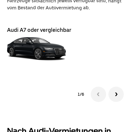
Fahrzeuge tatsächlich jeweils verfügbar sind, hängt
vom Bestand der Autovermietung ab.
Audi A7 oder vergleichbar
Au
1/6
Nach Audi-Vermietungen in