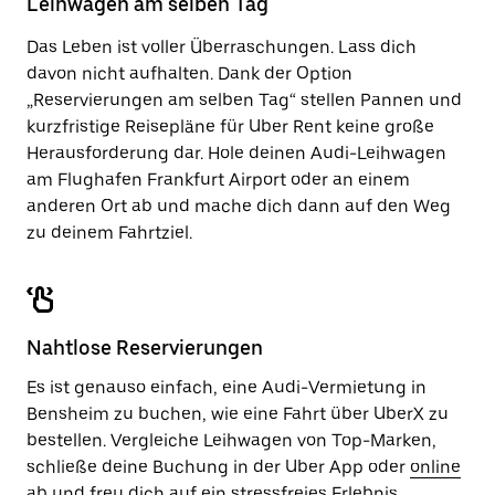
Leihwagen am selben Tag
zu
schließen.
Das Leben ist voller Überraschungen. Lass dich
davon nicht aufhalten. Dank der Option
„Reservierungen am selben Tag“ stellen Pannen und
kurzfristige Reisepläne für Uber Rent keine große
Herausforderung dar. Hole deinen Audi-Leihwagen
am Flughafen Frankfurt Airport oder an einem
anderen Ort ab und mache dich dann auf den Weg
zu deinem Fahrtziel.
Nahtlose Reservierungen
Es ist genauso einfach, eine Audi-Vermietung in
Bensheim zu buchen, wie eine Fahrt über UberX zu
bestellen. Vergleiche Leihwagen von Top-Marken,
schließe deine Buchung in der Uber App oder
online
ab und freu dich auf ein stressfreies Erlebnis.