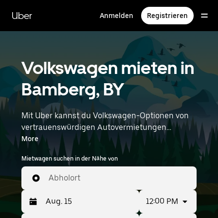
Direkt
zum
Uber
Anmelden
Registrieren
Hauptinhalt
Volkswagen mieten in
Bamberg, BY
Mit Uber kannst du Volkswagen-Optionen von
vertrauenswürdigen Autovermietungen
durchstöbern. Finde den richtigen Leihwagen
More
von Volkswagen für Besorgungen, Roadtrips
Mietwagen suchen in der Nähe von
oder tägliche Fahrten. Egal, ob du Preis, Größe
oder Stil priorisierst: Hier findest du Optionen,
Abholort
die deinen Wünschen entsprechen. Gib deine
Zeit- und Standortangaben (z. B. Nuremburg
12:00 PM
Airport) ein, um Volkswagen-Vermietungen in