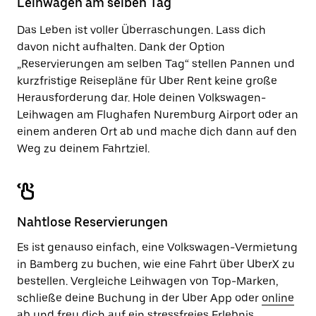
Leihwagen am selben Tag
zu
schließen.
Das Leben ist voller Überraschungen. Lass dich
davon nicht aufhalten. Dank der Option
„Reservierungen am selben Tag“ stellen Pannen und
kurzfristige Reisepläne für Uber Rent keine große
Herausforderung dar. Hole deinen Volkswagen-
Leihwagen am Flughafen Nuremburg Airport oder an
einem anderen Ort ab und mache dich dann auf den
Weg zu deinem Fahrtziel.
Nahtlose Reservierungen
Es ist genauso einfach, eine Volkswagen-Vermietung
in Bamberg zu buchen, wie eine Fahrt über UberX zu
bestellen. Vergleiche Leihwagen von Top-Marken,
schließe deine Buchung in der Uber App oder
online
ab und freu dich auf ein stressfreies Erlebnis.