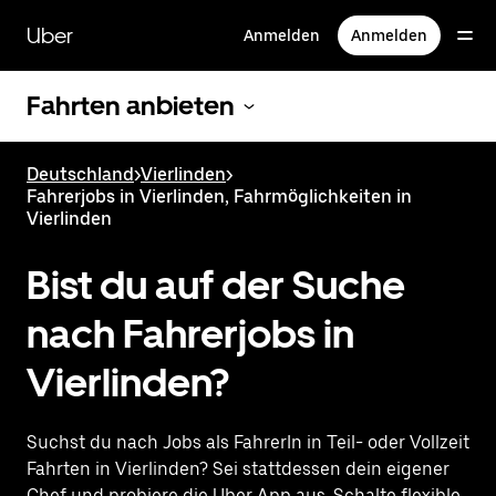
Direkt
zum
Uber
Anmelden
Anmelden
Hauptinhalt
Fahrten anbieten
Deutschland
>
Vierlinden
>
Fahrerjobs in Vierlinden, Fahrmöglichkeiten in
Vierlinden
Bist du auf der Suche
nach Fahrerjobs in
Vierlinden?
Suchst du nach Jobs als FahrerIn in Teil- oder Vollzeit
Fahrten in Vierlinden? Sei stattdessen dein eigener
Chef und probiere die Uber App aus. Schalte flexible