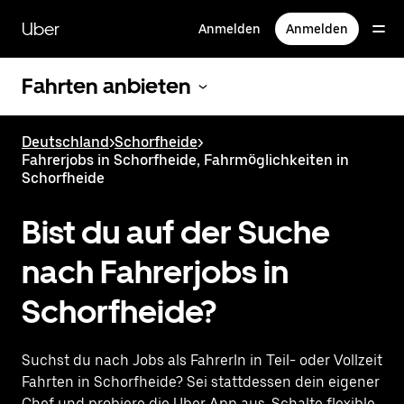
Direkt
zum
Uber
Anmelden
Anmelden
Hauptinhalt
Fahrten anbieten
Deutschland
>
Schorfheide
>
Fahrerjobs in Schorfheide, Fahrmöglichkeiten in
Schorfheide
Bist du auf der Suche
nach Fahrerjobs in
Schorfheide?
Suchst du nach Jobs als FahrerIn in Teil- oder Vollzeit
Fahrten in Schorfheide? Sei stattdessen dein eigener
Chef und probiere die Uber App aus. Schalte flexible