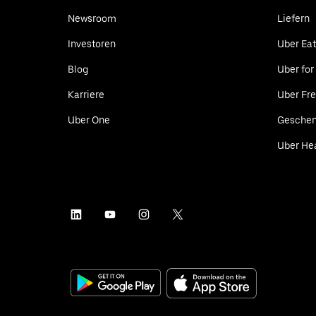
Newsroom
Liefern
Investoren
Uber Ea
Blog
Uber for
Karriere
Uber Fre
Uber One
Geschen
Uber He