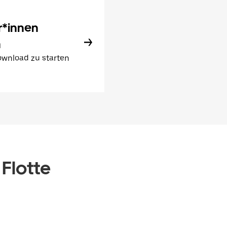
r*innen
n
wnload zu starten
 Flotte