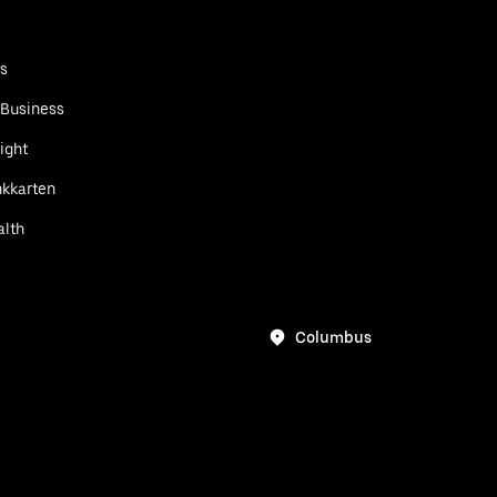
ts
 Business
ight
kkarten
alth
Columbus