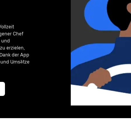
ollzeit
igener Chef
e und
u erzielen,
 Dank der App
n und Umsätze