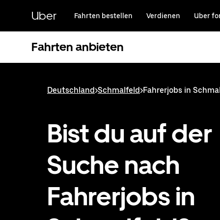
Direkt
zum
Uber
Fahrten bestellen
Verdienen
Uber fo
Hauptinhalt
Fahrten anbieten
Deutschland
>
Schmalfeld
>
Fahrerjobs in Schmal
Bist du auf der
Suche nach
Fahrerjobs in