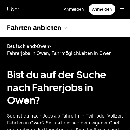
Direkt
zum
Uber
Anmelden
Anmelden
Hauptinhalt
Fahrten anbieten
Deutschland
>
Owen
>
Fahrerjobs in Owen, Fahrmöglichkeiten in Owen
Bist du auf der Suche
nach Fahrerjobs in
Owen?
Suchst du nach Jobs als FahrerIn in Teil- oder Vollzeit
Fahrten in Owen? Sei stattdessen dein eigener Chef
und probiere die Uber App aus. Schalte flexible und