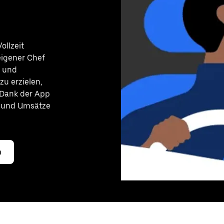
ollzeit
eigener Chef
e und
u erzielen,
 Dank der App
n und Umsätze
n