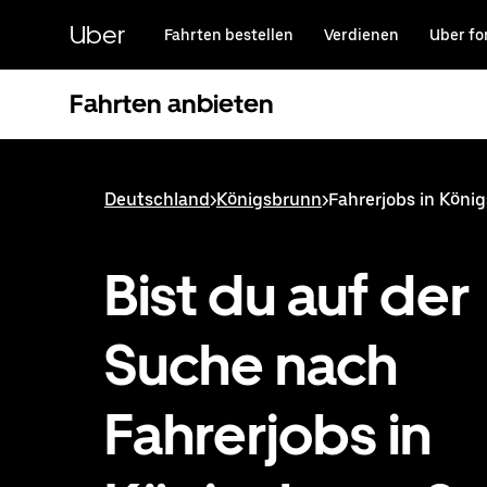
Direkt
zum
Uber
Fahrten bestellen
Verdienen
Uber fo
Hauptinhalt
Fahrten anbieten
Deutschland
>
Königsbrunn
>
Fahrerjobs in Köni
Bist du auf der
Suche nach
Fahrerjobs in