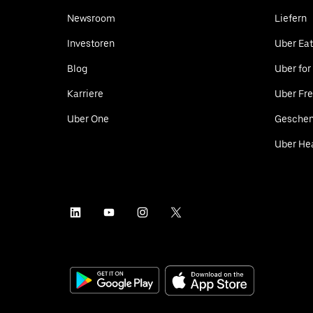
Newsroom
Liefern
Investoren
Uber Ea
Blog
Uber for
Karriere
Uber Fre
Uber One
Geschen
Uber He