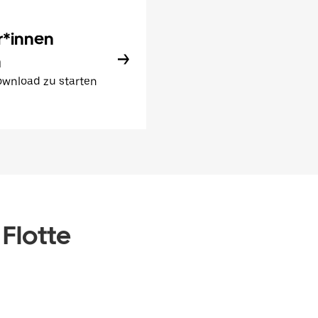
r*innen
n
wnload zu starten
 Flotte