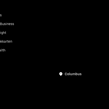
ts
 Business
ight
kkarten
alth
Columbus