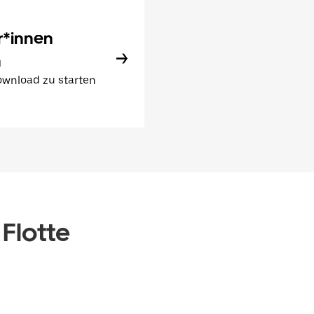
r*innen
n
wnload zu starten
 Flotte