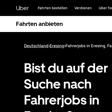
Direkt
zum
Uber
Fahrten bestellen
Verdienen
Uber fo
Hauptinhalt
Fahrten anbieten
Deutschland
>
Eresing
>
Fahrerjobs in Eresing, F
Bist du auf der
Suche nach
Fahrerjobs in