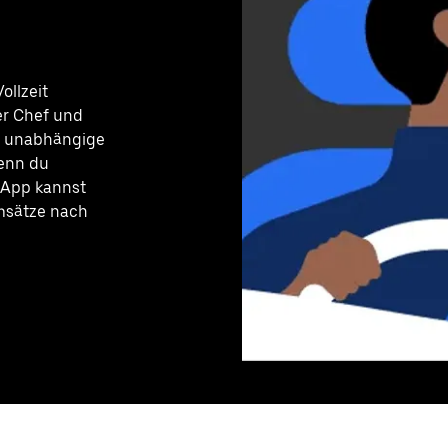
ollzeit
er Chef und
nd unabhängige
wenn du
 App kannst
Umsätze nach