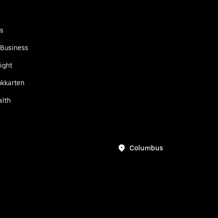
ts
 Business
ight
kkarten
alth
Columbus