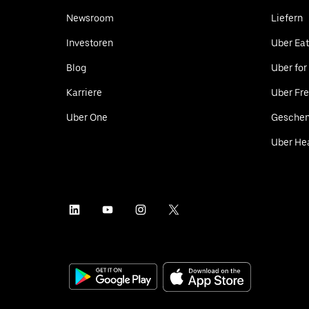
Newsroom
Liefern
Investoren
Uber Ea
Blog
Uber for
Karriere
Uber Fre
Uber One
Geschen
Uber He