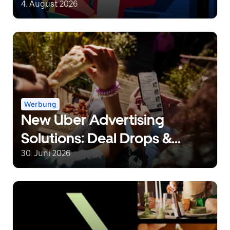
Choice Pilot redefines
4. August 2026
mobility freedom
Werbung
New Uber Advertising
Solutions: Deal Drops &
Reorder Rewards
30. Juni 2026