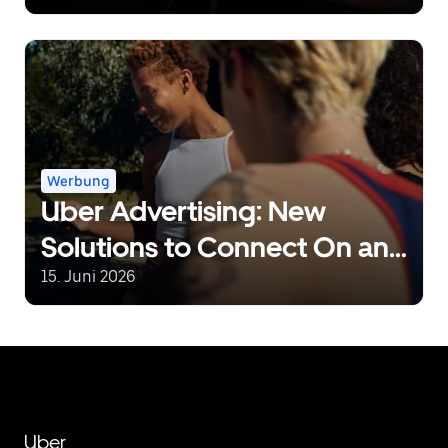
night rides
Werbung
Uber Advertising: New
Solutions to Connect On and
Off Uber
15. Juni 2026
Uber