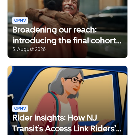
ÖPNV
Broadening our reach:
introducing the final cohort
of recipients of the Uber
5. August 2026
Transit Innovation Fund
ÖPNV
Rider insights: How NJ
Transit’s Access Link Riders’