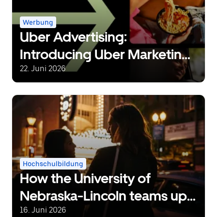
Werbung
Uber Advertising:
Introducing Uber Marketing
Manager, Creative Studio
22. Juni 2026
Expansion, and New
Strategic Partnerships
Hochschulbildung
How the University of
Nebraska-Lincoln teams up
with Uber to power late-
16. Juni 2026