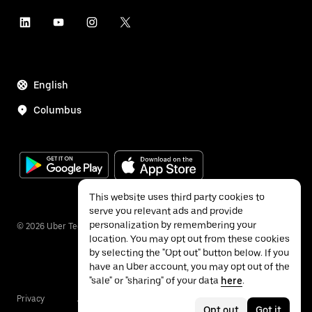
English
Columbus
This website uses third party cookies to
serve you relevant ads and provide
personalization by remembering your
©
2026
Uber Technologies Inc.
location. You may opt out from these cookies
by selecting the "Opt out" button below. If you
have an Uber account, you may opt out of the
"sale" or "sharing" of your data
here
.
Privacy
Accessibility
Terms
Opt out
Got it