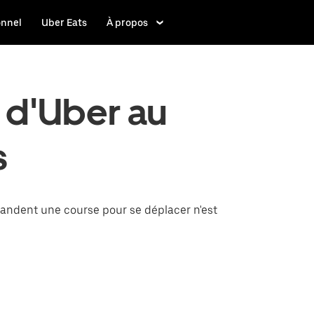
onnel
Uber Eats
À propos
 d'Uber au
s
andent une course pour se déplacer n'est