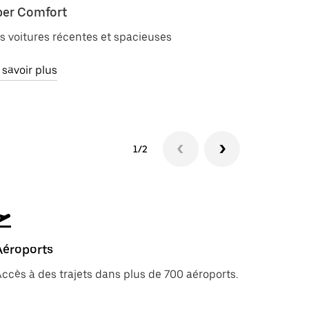
er Comfort
Uber Berl
s voitures récentes et spacieuses
Des cours
de gamm
 savoir plus
En savoir 
1/2
Aéroports
ccès à des trajets dans plus de 700 aéroports.