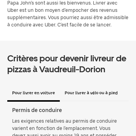
Papa John's sont aussi les bienvenus. Livrer avec
Uber est un bon moyen d'empocher des revenus
supplémentaires. Vous pourriez aussi être admissible
à conduire avec Uber. C'est facile de se lancer.
Critères pour devenir livreur de
pizzas à Vaudreuil-Dorion
Pour livrer en voiture
Pour livrer à vélo ou à pied
Permis de conduire
Preu
Les exigences relatives au permis de conduire
La p
varient en fonction de l'emplacement. Vous
livre
devez aussi avoir au moins 19 ans et posséder
numé