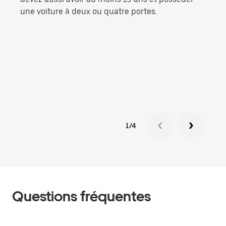
une voiture à deux ou quatre portes.
pas 
1/4
Questions fréquentes