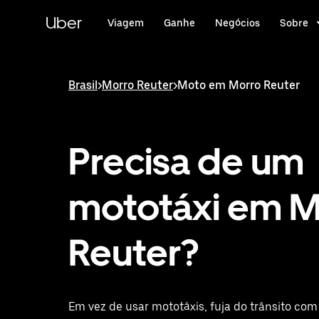
Pular
para
Uber
Viagem
Ganhe
Negócios
Sobre
o
conteúdo
principal
Brasil
>
Morro Reuter
>
Moto em Morro Reuter
Precisa de um
mototáxi em M
Reuter?
Em vez de usar mototáxis, fuja do trânsito c