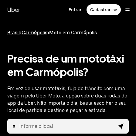
Pular
para
Uber
Entrar
Cadastrar-se
o
conteúdo
principal
Brasil
>
Carmópolis
>
Moto em Carmópolis
Precisa de um mototáxi
em Carmópolis?
Em vez de usar mototáxis, fuja do trânsito com uma
viagem pelo Uber Moto: a opção sobre duas rodas do
app da Uber. Não importa o dia, basta escolher o seu
local de partida e destino e pegar a estrada.
Informe o local