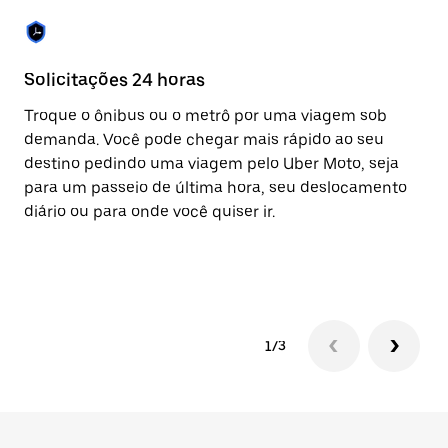
Solicitações 24 horas
Re
Troque o ônibus ou o metrô por uma viagem sob
A 
demanda. Você pode chegar mais rápido ao seu
vi
destino pedindo uma viagem pelo Uber Moto, seja
eq
para um passeio de última hora, seu deslocamento
ap
diário ou para onde você quiser ir.
co
av
pa
1/3