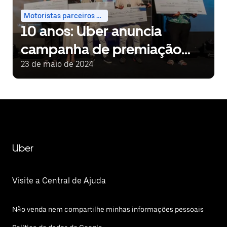
Motoristas parceiros e entregadores
10 anos: Uber anuncia
campanha de premiação
para motoristas
23 de maio de 2024
Uber
Visite a Central de Ajuda
Não venda nem compartilhe minhas informações pessoais