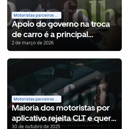
Motoristas parceiros e entregadores
Apoio do governo na troca
de carro é a principal
demanda de motoristas de
2 de março de 2026
aplicativo, aponta Datafolha
Motoristas parceiros e entregadores
Maioria dos motoristas por
aplicativo rejeita CLT e quer
manter autonomia, aponta
30 de outubro de 2025