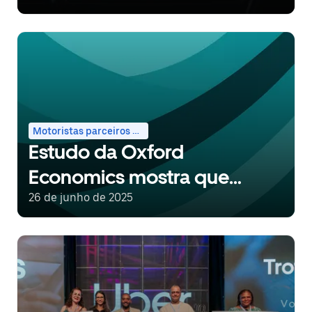
Datafolha
Motoristas parceiros e entregadores
Estudo da Oxford
Economics mostra que
serviços de aplicativos
26 de junho de 2025
ampliam oportunidades
econômicas para mulheres
no Brasil