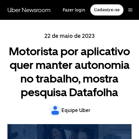
Pular
para
Uber Newsroom
Fazer login
Cadastre-se
o
conteúdo
principal
22 de maio de 2023
Motorista por aplicativo
quer manter autonomia
no trabalho, mostra
pesquisa Datafolha
Equipe Uber