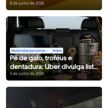
lança avaliação 6 estrelas no
8 de junho de 2026
Brasil
Motoristas parceiros e entregadores
Rides
Pé de galo, troféus e
dentadura: Uber divulga lista
de objetos esquecidos em
3 de junho de 2026
viagens