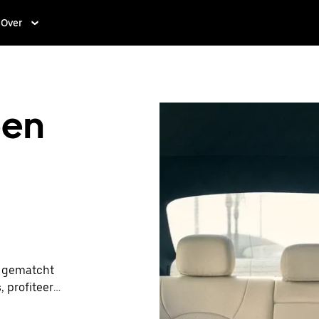
Over
een
t gematcht
, profiteer je
re prijzen