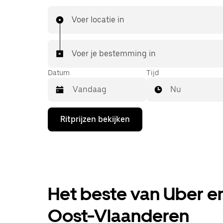
die je van UberX gewend bent, maar ga je met 
naar je bestemming.
Voer locatie in
Voer je bestemming in
Datum
Tijd
Nu
Druk
Ritprijzen bekijken
op
de
pijl
omlaag
om
de
agenda
te
Het beste van Uber en
openen
en
Oost-Vlaanderen
een
datum