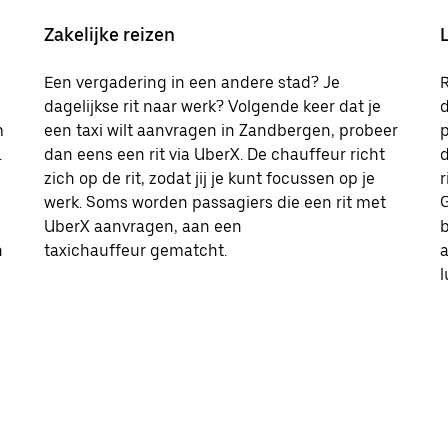
Zakelijke reizen
Een vergadering in een andere stad? Je
R
dagelijkse rit naar werk? Volgende keer dat je
d
m
een taxi wilt aanvragen in Zandbergen, probeer
p
.
dan eens een rit via UberX. De chauffeur richt
d
zich op de rit, zodat jij je kunt focussen op je
r
werk. Soms worden passagiers die een rit met
G
UberX aanvragen, aan een
b
n
taxichauffeur gematcht.
l