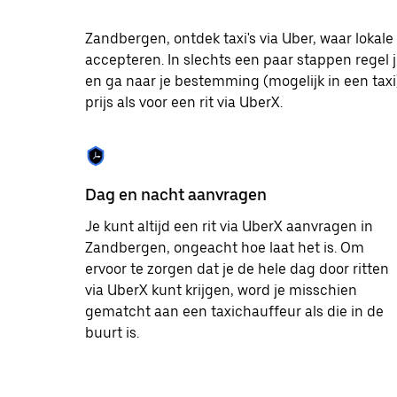
te
selecteren.
Zandbergen, ontdek taxi's via Uber, waar loka
Druk
accepteren. In slechts een paar stappen regel j
op
Escape
en ga naar je bestemming (mogelijk in een taxi)
om
prijs als voor een rit via UberX.
de
agenda
te
sluiten.
Dag en nacht aanvragen
Je kunt altijd een rit via UberX aanvragen in
Zandbergen, ongeacht hoe laat het is. Om
ervoor te zorgen dat je de hele dag door ritten
via UberX kunt krijgen, word je misschien
gematcht aan een taxichauffeur als die in de
buurt is.