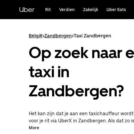
Doorgaan
naar
Uber
Rit
Verdien
Zakelijk
Uber Eats
hoofdinhoud
België
>
Zandbergen
>
Taxi Zandbergen
Op zoek naar 
taxi in
Zandbergen?
Het kan zijn dat je aan een taxichauffeur word
voor je rit via UberX in Zandbergen. Als dat zo is
van dezelfde 24/7 beschikbaarheid en betaalba
More