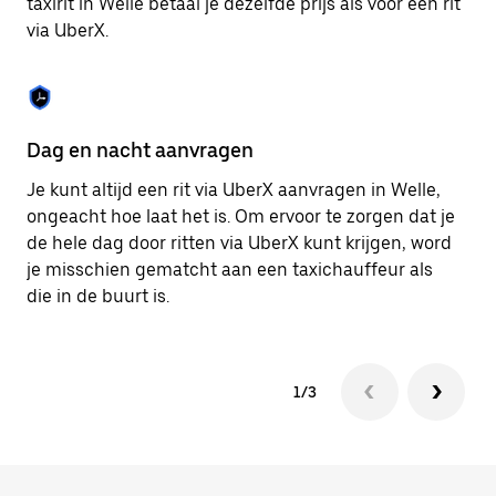
taxirit in Welle betaal je dezelfde prijs als voor een rit
om
via UberX.
de
agenda
te
sluiten.
Dag en nacht aanvragen
Ve
Je kunt altijd een rit via UberX aanvragen in Welle,
Ub
ongeacht hoe laat het is. Om ervoor te zorgen dat je
pa
de hele dag door ritten via UberX kunt krijgen, word
al
je misschien gematcht aan een taxichauffeur als
bi
die in de buurt is.
ku
1/3