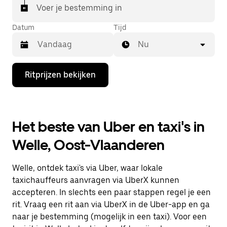
Voer je bestemming in
Datum
Tijd
Nu
Druk
Ritprijzen bekijken
op
de
pijl
omlaag
om
Het beste van Uber en taxi's in
de
agenda
Welle, Oost-Vlaanderen
te
openen
en
Welle, ontdek taxi's via Uber, waar lokale
een
datum
taxichauffeurs aanvragen via UberX kunnen
te
accepteren. In slechts een paar stappen regel je een
selecteren.
rit. Vraag een rit aan via UberX in de Uber-app en ga
Druk
op
naar je bestemming (mogelijk in een taxi). Voor een
Escape