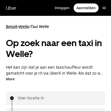
Doorgaan
naar
Uber
Inloggen
Aanmelden
hoofdinhoud
België
>
Welle
>
Taxi Welle
Op zoek naar een taxi in
Welle?
Het kan zijn dat je aan een taxichauffeur wordt
gematcht voor je rit via UberX in Welle. Als dat zo is,
profiteer je van dezelfde 24/7 beschikbaarheid en
More
betaalbare prijzen die je van UberX gewend bent,
maar ga je met een taxi naar je bestemming.
Voer locatie in