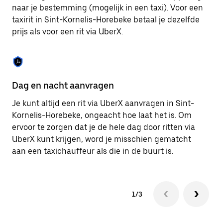
om
naar je bestemming (mogelijk in een taxi). Voor een
de
taxirit in Sint-Kornelis-Horebeke betaal je dezelfde
agenda
prijs als voor een rit via UberX.
te
sluiten.
Dag en nacht aanvragen
Ve
Je kunt altijd een rit via UberX aanvragen in Sint-
Ub
Kornelis-Horebeke, ongeacht hoe laat het is. Om
pa
ervoor te zorgen dat je de hele dag door ritten via
ha
UberX kunt krijgen, word je misschien gematcht
zo
aan een taxichauffeur als die in de buurt is.
je
1/3