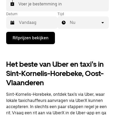
Voer je bestemming in
Datum
Tijd
Nu
Druk
Ritprijzen bekijken
op
de
pijl
omlaag
om
Het beste van Uber en taxi's in
de
agenda
Sint-Kornelis-Horebeke, Oost-
te
openen
Vlaanderen
en
een
datum
Sint-Kornelis-Horebeke, ontdek taxi's via Uber, waar
te
selecteren.
lokale taxichauffeurs aanvragen via UberX kunnen
Druk
accepteren. In slechts een paar stappen regel je een
op
rit. Vraag een rit aan via UberX in de Uber-app en ga
Escape