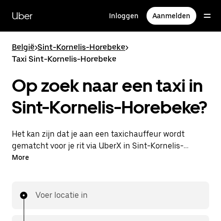
Doorgaan
naar
Uber
Inloggen
Aanmelden
hoofdinhoud
België
>
Sint-Kornelis-Horebeke
>
Taxi Sint-Kornelis-Horebeke
Op zoek naar een taxi in
Sint-Kornelis-Horebeke?
Het kan zijn dat je aan een taxichauffeur wordt
gematcht voor je rit via UberX in Sint-Kornelis-
Horebeke. Als dat zo is, profiteer je van dezelfde 24/7
More
beschikbaarheid en betaalbare prijzen die je van
UberX gewend bent, maar ga je met een taxi naar
je bestemming.
Voer locatie in