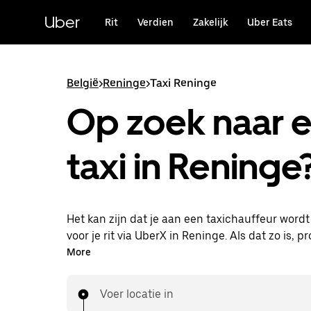
Doorgaan
naar
Uber
Rit
Verdien
Zakelijk
Uber Eats
hoofdinhoud
België
>
Reninge
>
Taxi Reninge
Op zoek naar 
taxi in Reninge
Het kan zijn dat je aan een taxichauffeur word
voor je rit via UberX in Reninge. Als dat zo is, pr
van dezelfde 24/7 beschikbaarheid en betaalba
More
die je van UberX gewend bent, maar ga je met 
naar je bestemming.
Voer locatie in