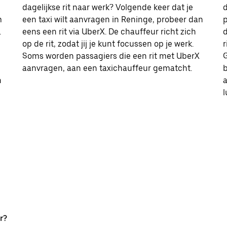
dagelijkse rit naar werk? Volgende keer dat je
d
m
een taxi wilt aanvragen in Reninge, probeer dan
p
.
eens een rit via UberX. De chauffeur richt zich
d
op de rit, zodat jij je kunt focussen op je werk.
r
Soms worden passagiers die een rit met UberX
G
aanvragen, aan een taxichauffeur gematcht.
b
n
l
r?