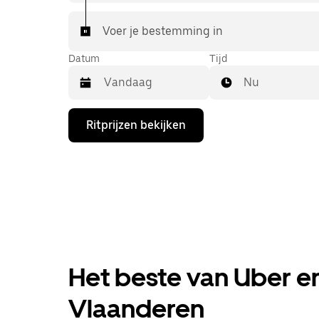
Voer je bestemming in
Datum
Tijd
Nu
Druk
Ritprijzen bekijken
op
de
pijl
omlaag
om
de
agenda
te
openen
en
een
Het beste van Uber en
datum
te
selecteren.
Vlaanderen
Druk