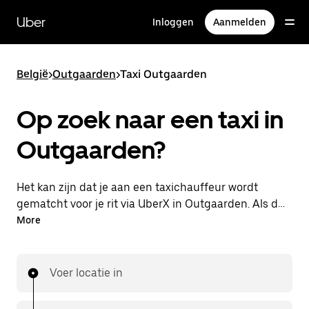
Doorgaan
naar
Uber
Inloggen
Aanmelden
hoofdinhoud
België
>
Outgaarden
>
Taxi Outgaarden
Op zoek naar een taxi in
Outgaarden?
Het kan zijn dat je aan een taxichauffeur wordt
gematcht voor je rit via UberX in Outgaarden. Als dat
zo is, profiteer je van dezelfde 24/7 beschikbaarheid
More
en betaalbare prijzen die je van UberX gewend bent,
maar ga je met een taxi naar je bestemming.
Voer locatie in