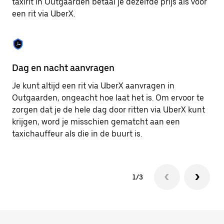
taxirit in Outgaarden betaal je dezelfde prijs als voor
om
een rit via UberX.
de
agenda
te
sluiten.
Dag en nacht aanvragen
Ve
Je kunt altijd een rit via UberX aanvragen in
Ub
Outgaarden, ongeacht hoe laat het is. Om ervoor te
pa
zorgen dat je de hele dag door ritten via UberX kunt
je
krijgen, word je misschien gematcht aan een
hu
taxichauffeur als die in de buurt is.
ku
1/3