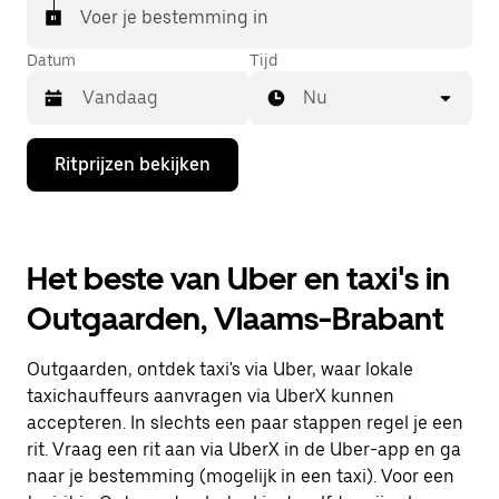
Voer je bestemming in
Datum
Tijd
Nu
Druk
Ritprijzen bekijken
op
de
pijl
omlaag
om
Het beste van Uber en taxi's in
de
agenda
Outgaarden, Vlaams-Brabant
te
openen
en
Outgaarden, ontdek taxi's via Uber, waar lokale
een
datum
taxichauffeurs aanvragen via UberX kunnen
te
accepteren. In slechts een paar stappen regel je een
selecteren.
rit. Vraag een rit aan via UberX in de Uber-app en ga
Druk
op
naar je bestemming (mogelijk in een taxi). Voor een
Escape