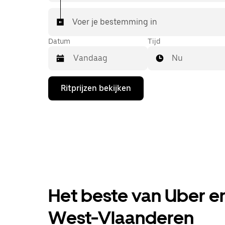
Voer je bestemming in
Datum
Tijd
Nu
Druk
Ritprijzen bekijken
op
de
pijl
omlaag
om
de
agenda
te
openen
en
een
Het beste van Uber en 
datum
te
selecteren.
West-Vlaanderen
Druk