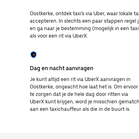
op
Escape
om
Oostkerke, ontdek taxi's via Uber, waar lokale
de
accepteren. In slechts een paar stappen regel j
agenda
en ga naar je bestemming (mogelijk in een taxi).
te
sluiten.
als voor een rit via UberX.
Dag en nacht aanvragen
Je kunt altijd een rit via UberX aanvragen in
Oostkerke, ongeacht hoe laat het is. Om ervoor
te zorgen dat je de hele dag door ritten via
UberX kunt krijgen, word je misschien gematc
aan een taxichauffeur als die in de buurt is.