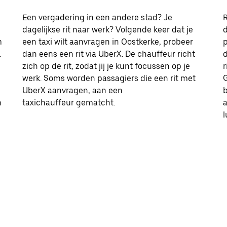
Een vergadering in een andere stad? Je
R
dagelijkse rit naar werk? Volgende keer dat je
d
m
een taxi wilt aanvragen in Oostkerke, probeer
p
.
dan eens een rit via UberX. De chauffeur richt
d
zich op de rit, zodat jij je kunt focussen op je
r
werk. Soms worden passagiers die een rit met
G
UberX aanvragen, aan een
b
n
taxichauffeur gematcht.
l