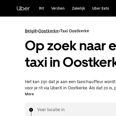
Doorgaan
naar
Uber
Rit
Verdien
Zakelijk
Uber Eats
hoofdinhoud
België
>
Oostkerke
>
Taxi Oostkerke
Op zoek naar 
taxi in Oostker
Het kan zijn dat je aan een taxichauffeur word
voor je rit via UberX in Oostkerke. Als dat zo is, 
van dezelfde 24/7 beschikbaarheid en betaalba
More
die je van UberX gewend bent, maar ga je met 
naar je bestemming.
Voer locatie in