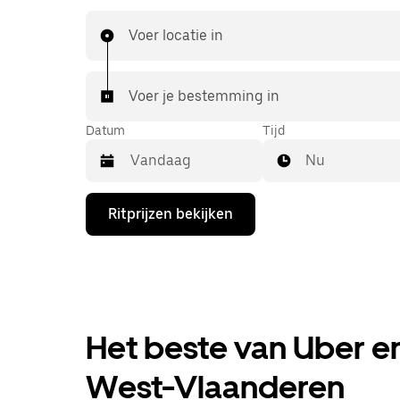
die je van UberX gewend bent, maar ga je met 
naar je bestemming.
Voer locatie in
Voer je bestemming in
Datum
Tijd
Nu
Druk
Ritprijzen bekijken
op
de
pijl
omlaag
om
de
agenda
te
Het beste van Uber en
openen
en
West-Vlaanderen
een
datum