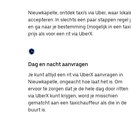
te
selecteren.
Nieuwkapelle, ontdek taxi's via Uber, waar lok
Druk
accepteren. In slechts een paar stappen regel j
op
Escape
en ga naar je bestemming (mogelijk in een taxi)
om
prijs als voor een rit via UberX.
de
agenda
te
sluiten.
Dag en nacht aanvragen
Je kunt altijd een rit via UberX aanvragen in
Nieuwkapelle, ongeacht hoe laat het is. Om
ervoor te zorgen dat je de hele dag door ritten
via UberX kunt krijgen, word je misschien
gematcht aan een taxichauffeur als die in de
buurt is.