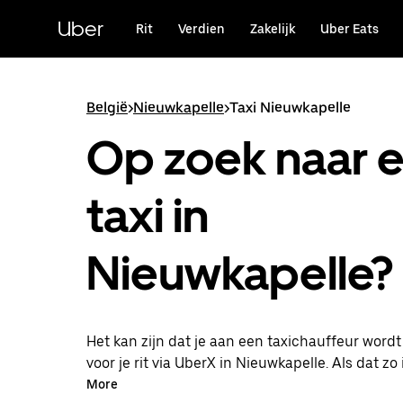
Doorgaan
naar
Uber
Rit
Verdien
Zakelijk
Uber Eats
hoofdinhoud
België
>
Nieuwkapelle
>
Taxi Nieuwkapelle
Op zoek naar 
taxi in
Nieuwkapelle?
Het kan zijn dat je aan een taxichauffeur word
voor je rit via UberX in Nieuwkapelle. Als dat zo 
je van dezelfde 24/7 beschikbaarheid en betaal
More