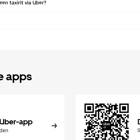
een taxirit via Uber?
de apps
 Uber-app
aden