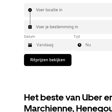
betaalbare prijzen die je van UberX gewend be
je met een taxi naar je bestemming.
Voer locatie in
Voer je bestemming in
Datum
Tijd
Nu
Druk
Ritprijzen bekijken
op
de
pijl
omlaag
om
de
agenda
te
Het beste van Uber en
openen
en
Marchienne, Henego
een
datum