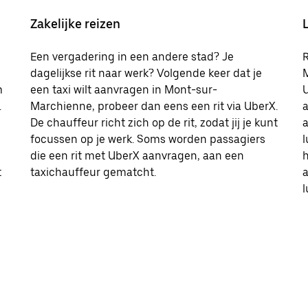
Zakelijke reizen
Een vergadering in een andere stad? Je
R
dagelijkse rit naar werk? Volgende keer dat je
M
m
een taxi wilt aanvragen in Mont-sur-
U
.
Marchienne, probeer dan eens een rit via UberX.
a
De chauffeur richt zich op de rit, zodat jij je kunt
a
focussen op je werk. Soms worden passagiers
l
die een rit met UberX aanvragen, aan een
h
t
taxichauffeur gematcht.
l