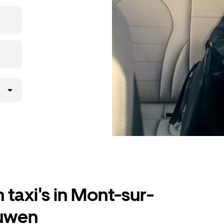
nt, maar ga
 taxi's in Mont-sur-
uwen