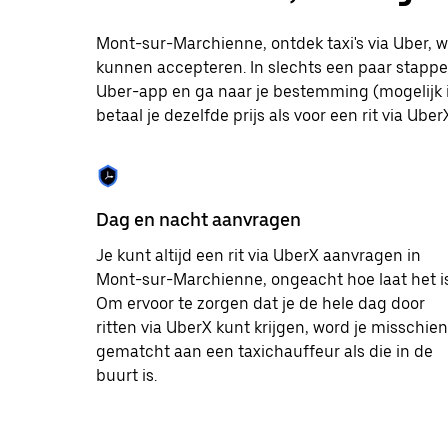
te
selecteren.
Mont-sur-Marchienne, ontdek taxi's via Uber, w
Druk
kunnen accepteren. In slechts een paar stappen 
op
Escape
Uber-app en ga naar je bestemming (mogelijk in
om
betaal je dezelfde prijs als voor een rit via Uber
de
agenda
te
sluiten.
Dag en nacht aanvragen
Je kunt altijd een rit via UberX aanvragen in
Mont-sur-Marchienne, ongeacht hoe laat het is
Om ervoor te zorgen dat je de hele dag door
ritten via UberX kunt krijgen, word je misschien
gematcht aan een taxichauffeur als die in de
buurt is.