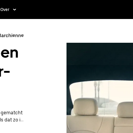
Over
Marchienne
een
r-
t gematcht
s dat zo is,
 en